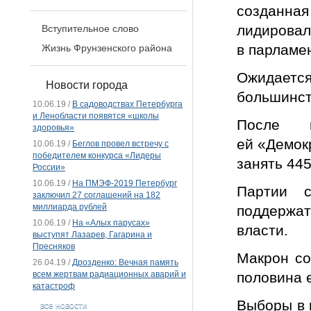
созданна
лидировал
Вступительное слово
в парламе
Жизнь Фрунзенского района
Ожидаетс
Новости города
большинст
10.06.19 /
В садоводствах Петербурга
и Ленобласти появятся «школы
После 
здоровья»
ей «Демок
10.06.19 /
Беглов провел встречу с
победителем конкурса «Лидеры
занять 445
России»
10.06.19 /
На ПМЭФ-2019 Петербург
Партии с
заключил 27 соглашений на 182
миллиарда рублей
поддержат
10.06.19 /
На «Алых парусах»
власти.
выступят Лазарев, Гагарина и
Пресняков
Макрон со
26.04.19 /
Дрозденко: Вечная память
всем жертвам радиационных аварий и
половина 
катастроф
Выборы в 
все новости