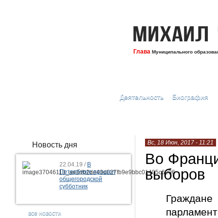
Глава
Муниципального образован
Деятельность
Биография
Вс, 18 Июн, 2017 - 11:21
Новость дня
Во Франци
22.04.19 /
В
выборов
Петербурге прошел
общегородской
субботник
Граждане 
парламен
все новости