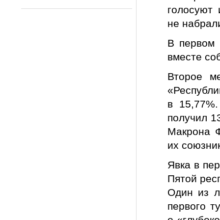
голосуют 
не набрал
В первом 
вместе со
Второе м
«Республи
в 15,77%
получил 1
Макрона Ф
их союзни
Явка в пе
Пятой респ
Один из л
первого т
о «глубок